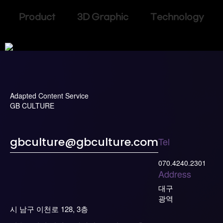
Product 3D Graphic Technology
Adapted Content Service
GB CULTURE
Tel
gbculture@gbculture.com
070.4240.2301
Address
대구
광역
시 남구 이천로 128, 3층