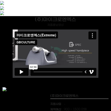
(주)마이크로엔엑스
제품홍보영상
(주)마이크로엔엑스
지원사업
-
제작예산
900 ~ 1,500 만원