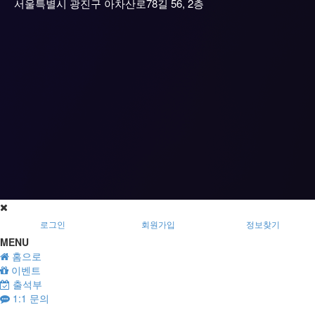
서울특별시 광진구 아차산로78길 56, 2층
로그인
회원가입
정보찾기
MENU
홈으로
이벤트
출석부
1:1 문의