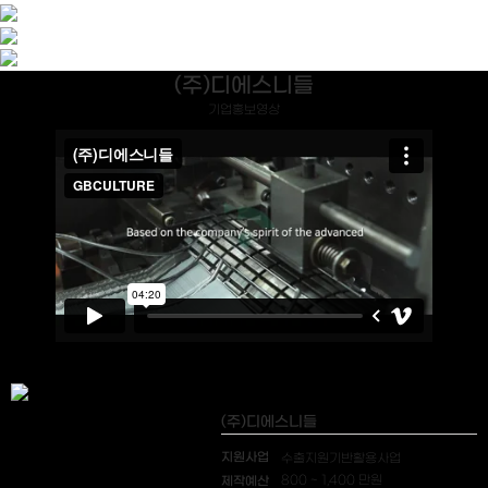
(주)디에스니들
기업홍보영상
(주)디에스니들
지원사업
수출지원기반활용사업
제작예산
800 ~ 1,400 만원