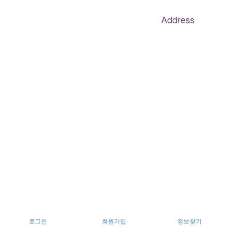
070.4240.2301
Address
대구
광역
시 남구 이천로 128, 3층
서울특별시 광진구 아차산로78길 56, 2층
로그인
회원가입
정보찾기