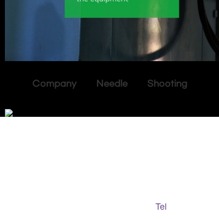
Company Needle Shooting
Adapted Content Service
GB CULTURE
Tel
gbculture@gbculture.com