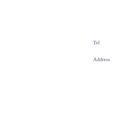
Adapted Content Service
GB CULTURE
gbculture@gbculture.com
Tel
070.4240.2301
Address
대구
광역
시 남
구 이천로 128, 3층
서울특별시 광진구 아차산로78길 56, 2층