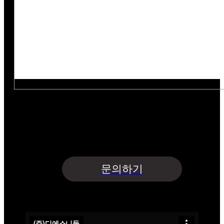
아래의 목적으로 개인정보를 수집 및 이용하여
개인정보를 안전하게 취급하는데 최선을 다합니다.
수집항목 : 업체명·담당자명·연락처·이메일·지원사업명
수집목적 : 문의글 접수 및 상담 | 보유기간 : 5년
개인정보수집 및 이용에 동의합니다.
문의하기
(주)디에스니들
기업홍보영상