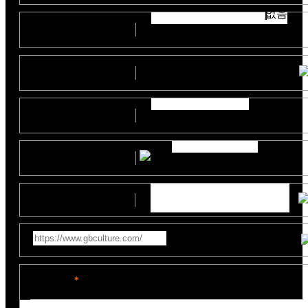
없음
부서
(직위)
예산
지원사업명
제작일정
참고영상링크
문의내용
*