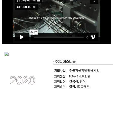
(주)디에스니들
지원사업
수출지원기반활용사업
제작예산
800 ~ 1,400 만원
2020
제작언어
한국어, 영어
제작방식
촬영, 3D그래픽