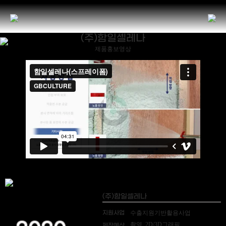
(주)함일셀레나
제품홍보영상
(주)함일셀레나
지원사업
수출지원기반활용사업
촬영, 2D/3D그래픽
제작예산