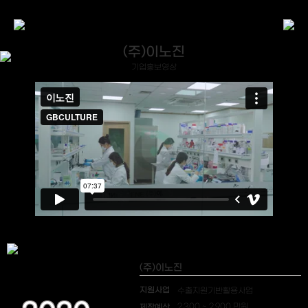
(주)이노진
기업홍보영상
(주)이노진
지원사업
수출지원기반활용사업
제작예산
2,300 ~ 2,900 만원