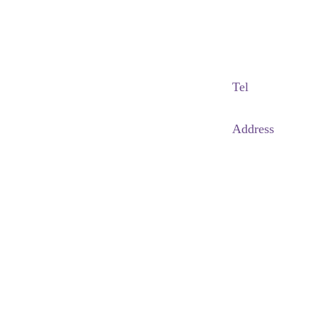
Adapted Content Service
GB CULTURE
gbculture@gbculture.com
Tel
070.4240.2301
Address
대구
광역
시 남
구 이천로 128, 3층
서울특별시 광진구 아차산로78길 56, 2층