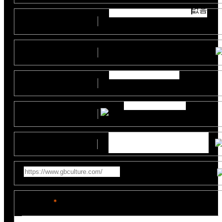
없음
부서
(직위)
예산
지원사업명
제작일정
참고영상링크
문의내용
*