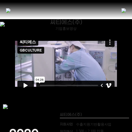
씨티에스(주)
기업홍보영상
씨티에스(주)
지원사업
수출지원기반활용사업
1,500 ~ 2,100 만원
제작예산