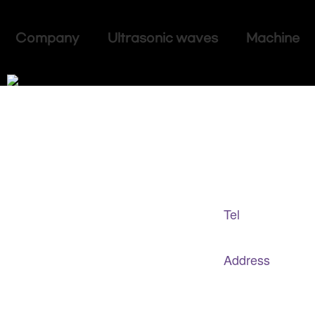
Company Ultrasonic waves Machine
Adapted Content Service
GB CULTURE
Tel
gbculture@gbculture.com
070.4240.2301
Address
대구
광역
시 남구 이천로 128, 3층