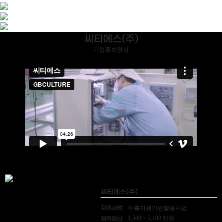
씨티에스(주)
기업홍보영상
씨티에스(주)
지원사업
수출지원기반활용사업
1,500 ~ 2,100 만원
제작예산