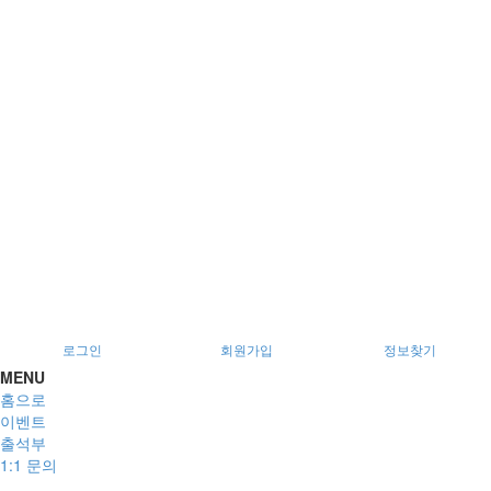
서울특별시 광진구 아차산로78길 56, 2층
로그인
회원가입
정보찾기
MENU
홈으로
이벤트
출석부
1:1 문의