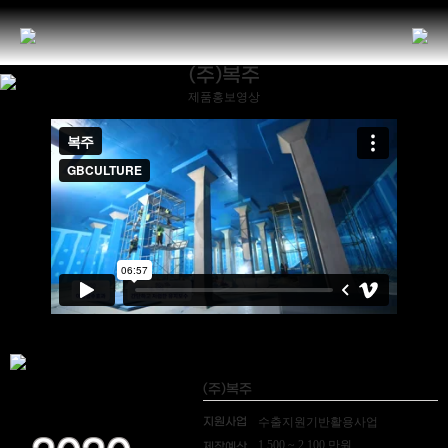
(주)복주
제품홍보영상
(주)복주
지원사업
수출지원기반활용사업
1,500 ~ 2,100 만원
제작예산