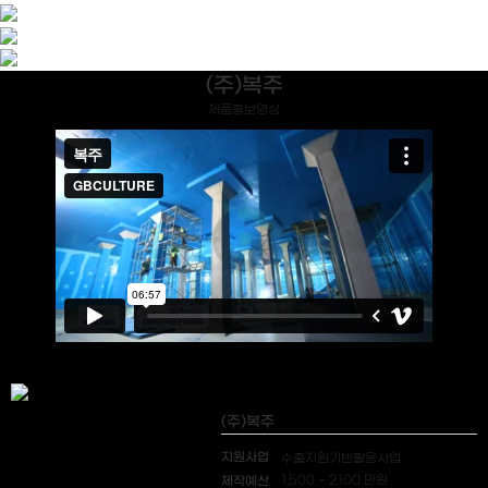
(주)복주
제품홍보영상
(주)복주
지원사업
수출지원기반활용사업
제작예산
1,500 ~ 2,100 만원