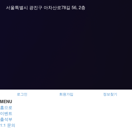
서울특별시 광진구 아차산로78길 56, 2층
로그인
회원가입
정보찾기
MENU
홈으로
이벤트
출석부
1:1 문의