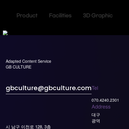
Product Facilities 3D Graphic
Adapted Content Service
GB CULTURE
Tel
gbculture@gbculture.com
070.4240.2301
Address
대구
광역
시 남구 이천로 128, 3층