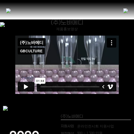
(주)노바메디
제품홍보영상
(주)노바메디
지원사업
온라인전시회 지원사업
900 ~ 1,500 만원
제작예산