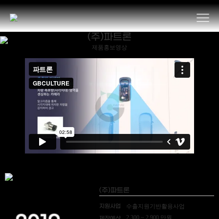
(주)파트론
제품홍보영상
(주)파트론
지원사업
수출지원기반활용사업
2,300 ~ 2,900 만원
제작예산