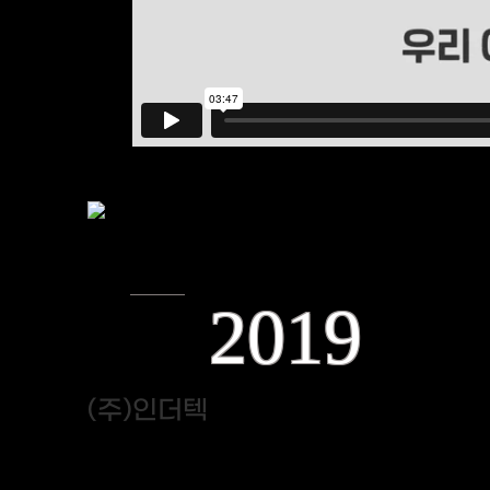
2019
(주)인더텍