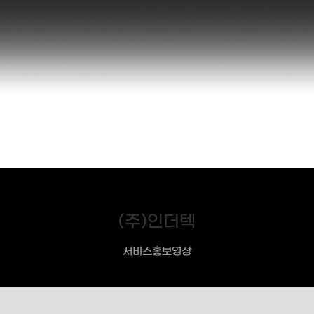
(주)인더텍
서비스홍보영상