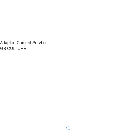
Adapted Content Service
GB CULTURE
About
Portfolio
Process
R&D
로그인