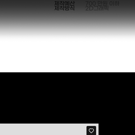
제작예산
700 만원 이하
제작방식
2D그래픽