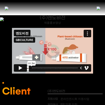
(주)엔도비전
제품홍보영상
(주)엔도비전
지원사업
온라인전시회 지원사업
800 만원 이하
제작예산