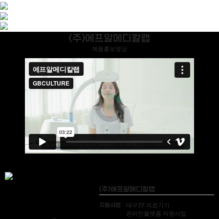
(주)에프알메디칼랩
제품홍보영상
(주)에프알메디칼랩
지원사업
대구TP 의료기기
온라인플랫폼 지원사업