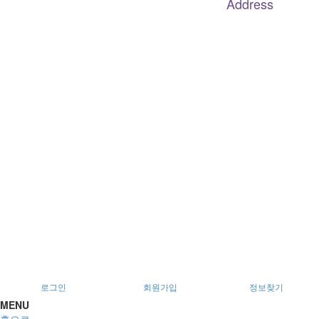
Address
대구
광역
시 남구 이천로 128, 3층
서울특별시 광진구 아차산로78길 56, 2층
로그인
회원가입
정보찾기
MENU
홈으로