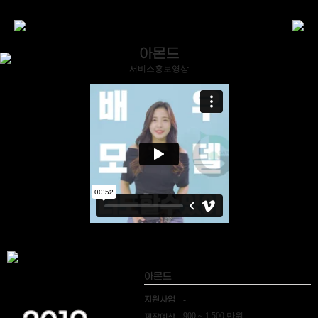
아몬드
서비스홍보영상
아몬드
지원사업
-
900 ~ 1,500 만원
제작예산