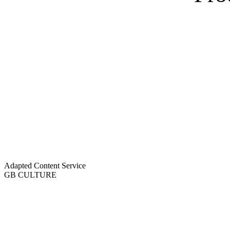
Adapted Content Service
GB CULTURE
About
Portfolio
Process
R&D