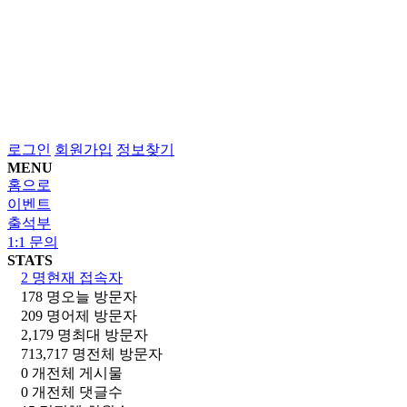
로그인
회원가입
정보찾기
MENU
홈으로
이벤트
출석부
1:1 문의
STATS
2 명
현재 접속자
178 명
오늘 방문자
209 명
어제 방문자
2,179 명
최대 방문자
713,717 명
전체 방문자
0 개
전체 게시물
0 개
전체 댓글수