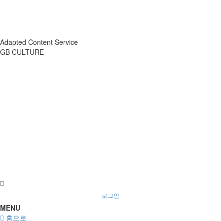
Adapted Content Service
GB CULTURE
About
Portfolio
Process
R&D
로그인
MENU
홈으로