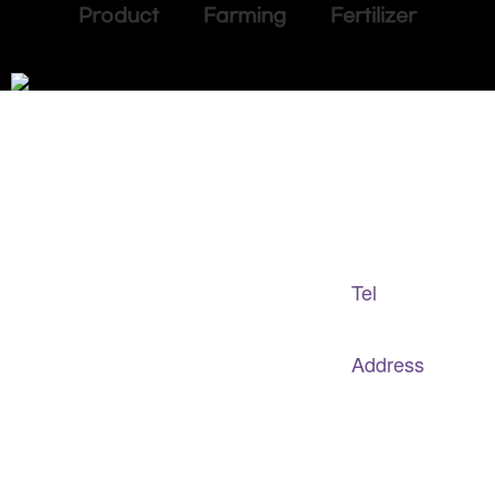
Product Farming Fertilizer
Adapted Content Service
GB CULTURE
Tel
gbculture@gbculture.com
070.4240.2301
Address
대구
광역
시 남구 이천로 128, 3층
서울특별시 광진구 아차산로78길 56, 2층