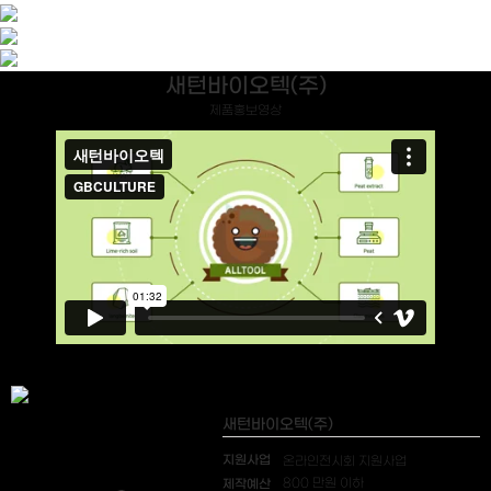
새턴바이오텍(주)
제품홍보영상
새턴바이오텍(주)
지원사업
온라인전시회 지원사업
제작예산
800 만원 이하