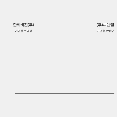
서비스홍보영상
초록우산어린이재단 캠페인
기관홍보영상
(주)소소
한화비전(주)
(주)씨앤엠
제품홍보영상
백두대간글로벌시드볼트
기업홍보영상
기업홍보영상
(주)엔도비전
기관홍보영상
제품홍보영상
(재)대구테크노파크 산업융합네트워크
기관홍보영상
온새미로
기업홍보영상
(주)청개구리투자클럽
알메디
기업홍보영상
제품홍보영상
서울연구원 작은연구 좋은서울
기관홍보영상
(주)파라텍
기업홍보영상
새턴바이오텍(주)