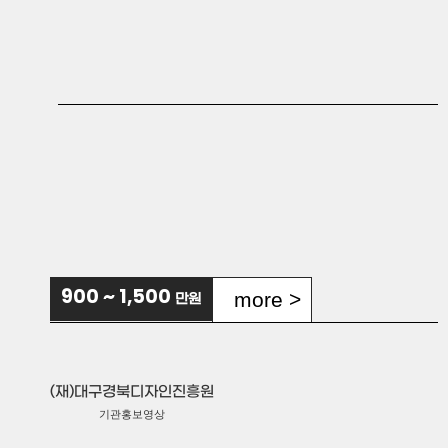
이루리랩스
서비스홍보영상
굿노즈
서비스홍보영상
more >
900 ~ 1,500
만원
헤일러코리아(주)
제품홍보영상
(재)대구경북디자인진흥원
기관홍보영상