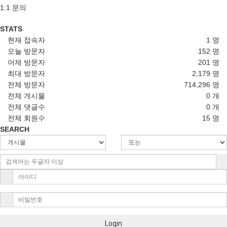
행정안전부 정부혁신 사례지도
1:1 문의
(주)에코케이션
기관홍보영상
(주)스패로우
기업홍보영상
STATS
기업홍보영상
현재 접속자
1 명
오늘 방문자
152 명
어제 방문자
201 명
최대 방문자
2,179 명
행정안전부 정부혁신
전체 방문자
714,296 명
기관홍보영상
전체 게시물
0 개
대구은행 UntacT카드
전체 댓글수
0 개
기관홍보영상
전체 회원수
15 명
SEARCH
와이엠에프
기업홍보영상
3D프린팅대구센터
기관홍보영상
Login