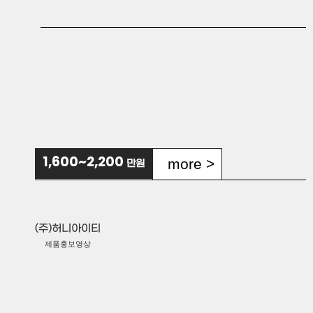
(주)시선커뮤니케이션
그외홍보영상
비전통오일사업단
사업소개영상
(주)스패로우
more >
1,600~2,200
만원
서비스홍보영상
(주)헤드컴
제품홍보영상
(주)허니아이티
제품홍보영상
(주)케이아이오티
서비스홍보영상
(주)이지지오
서비스홍보영상