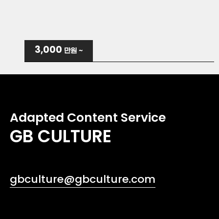
제품홍보영상
(주)제핏
기업홍보영상
메가존클라우드(주) 클라우드
3,000
만원 ~
서비스홍보영상
메디코코(주)
(주)아바코 반도체사업부
제품홍보영상
(재)대구경북디자인진흥원
기업홍보영상
기관홍보영상
Adapted Content Service
(주)동운아나텍
제품홍보영상
GB CULTURE
두온시스템(주)
모빌리티ICT사업본부
제품홍보영상
대구보건대학교 기업신속대응센터
기관홍보영상
기관홍보영상
gbculture@gbculture.com
대구보건대학교
기관홍보영상