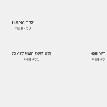
(주)케이아이오티
서비스홍보영상
나우메이드(주)
제품홍보영상
(주)씨이비비과학
(재)대구경북디자인진흥원
나우메이드(
기업홍보영상
(주)뉴워트
기관홍보영상
제품홍보영
기업홍보영상
(주)잇츠센서
제품홍보영상
한화비전(주)
제품홍보영상