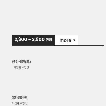
제품홍보영상
(주)세원인텔리전스
서비스홍보영상
(주)캔랩
기업홍보영상
(주)선메딕스 D.COS
제품홍보영상
(주)평화엔지니어링
more >
2,300 ~ 2,900
만원
제품홍보영상
스마트레스토랑솔루션
서비스홍보영상
한화비전(주)
(주)코제디스플레이
기업홍보영상
제품홍보영상
(주)스마일게이트홀딩스
기업홍보영상
(주)피에스에프
제품홍보영상
(주)씨앤엠
(주)인더텍
기업홍보영상