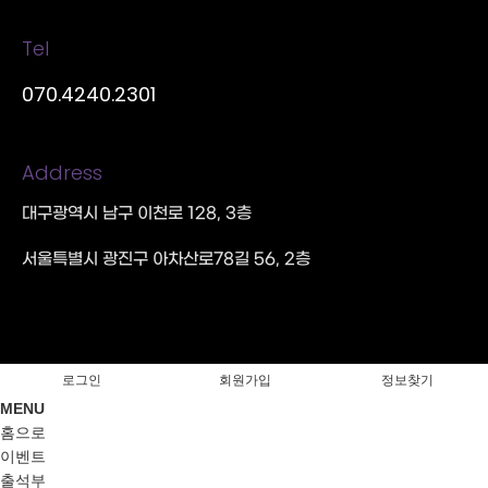
대구광역시 신청사 유치
그린앤드씨드(주)
기관홍보영상
(주)영신디엔씨
Tel
제품홍보영상
제품홍보영상
070.4240.2301
경북대학교병원 안과
기관홍보영상
대구광역시 전기화물차규제완화
Address
경북대학교병원
기관홍보영상
(주)솔라라이트
대구광역시 남구 이천로 128, 3층
기관홍보영상
제품홍보영상
서울특별시 광진구 아차산로78길 56, 2층
대구광역시 북구청
기관홍보영상
대구광역시 전기차선도도시
(주)이노진
기관홍보영상
(주)코레쉬텍
로그인
회원가입
정보찾기
기업홍보영상
제품홍보영상
MENU
홈으로
이벤트
출석부