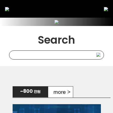
Search
more >
~800
만원