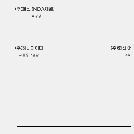
(주)화신 (NDA체결)
교육영상
(주)엠모니터
제품홍보영상
(주)허니아이티
(주)화신 (
제품홍보영상
교육영
(재)대구경북디자인진흥원
기관홍보영상
(주)삼현
제품홍보영상
밸류앤드트러스트(주)