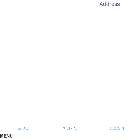
Address
대구
광역
시 남구 이천로 128, 3층
서울특별시 광진구 아차산로78길 56, 2층
로그인
회원가입
정보찾기
MENU