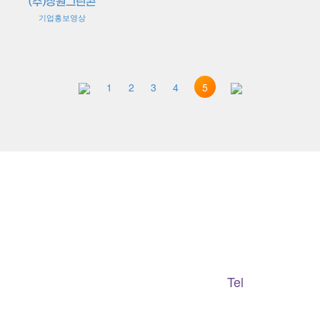
(주)상원그린콘
기업홍보영상
5
1
2
3
4
Adapted Content Service
GB CULTURE
Tel
gbculture@gbculture.com
070.4240.2301