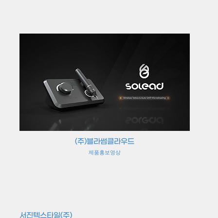
(주)블라썸클라우드
제품홍보영상
서진텍스타일(주)