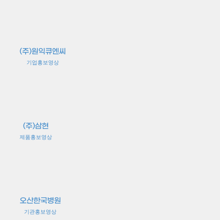
(주)원익큐엔씨
기업홍보영상
(주)삼현
제품홍보영상
오산한국병원
기관홍보영상