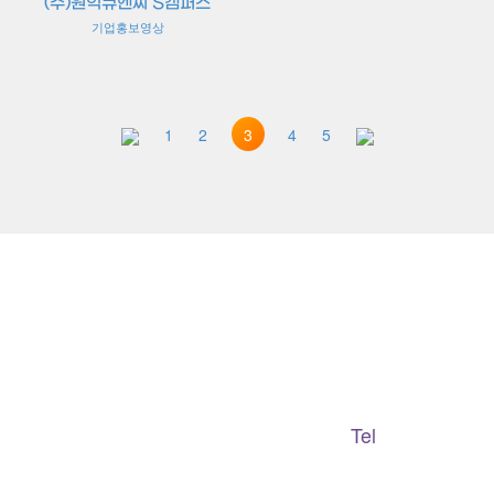
(주)원익큐엔씨 S캠퍼스
기업홍보영상
3
1
2
4
5
Adapted Content Service
GB CULTURE
Tel
gbculture@gbculture.com
070.4240.2301