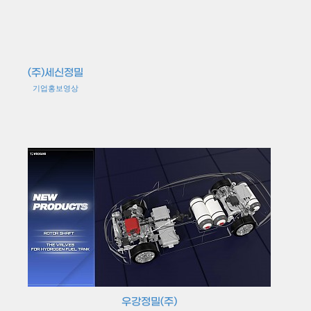
(주)세신정밀
기업홍보영상
우강정밀(주)