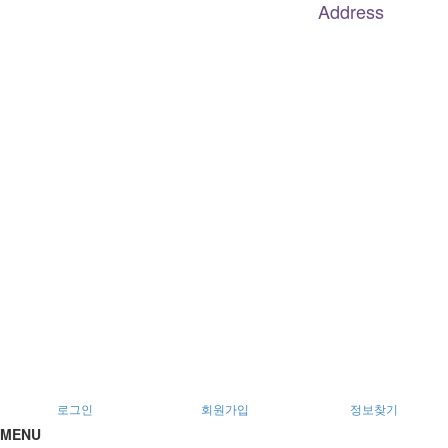
Address
대구
광역
시 남구 이천로 128, 3층
서울특별시 광진구 아차산로78길 56, 2층
로그인
회원가입
정보찾기
MENU