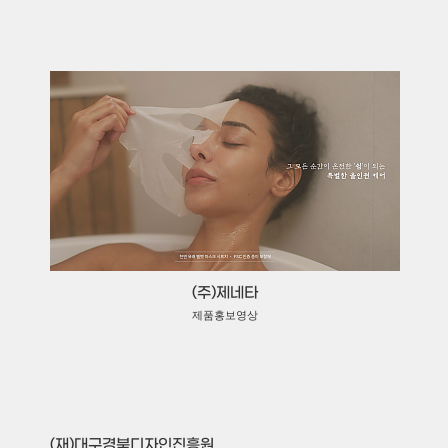
(주)제네타
제품홍보영상
(재)대구경북디자인진흥원