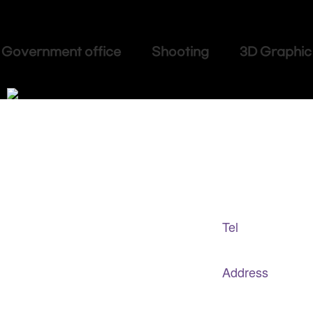
Government office Shooting 3D Graphic
Adapted Content Service
GB CULTURE
Tel
gbculture@gbculture.com
070.4240.2301
Address
대구
광역