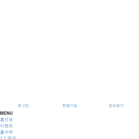
시 남구 이천로 128, 3층
서울특별시 광진구 아차산로78길 56, 2층
로그인
회원가입
정보찾기
MENU
홈으로
이벤트
출석부
1:1 문의